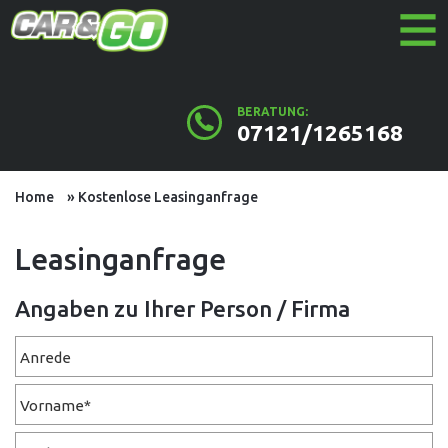
HOME
BESTANDSFAHRZEUGE
BERATUNG:
07121/1265168
AUTOLEASING OHNE SCHUFA
KOSTENLOSE LEASINGANFRAGE
Home
Kostenlose Leasinganfrage
SO FUNKTIONIERT'S
BLOG
Leasinganfrage
Angaben zu Ihrer Person / Firma
Anrede
Vorname*